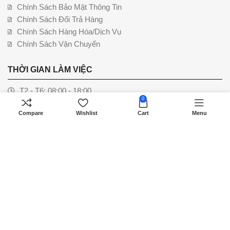
Chính Sách Bảo Mật Thông Tin
Chính Sách Đổi Trả Hàng
Chính Sách Hàng Hóa/Dịch Vụ
Chính Sách Vận Chuyển
THỜI GIAN LÀM VIỆC
T2 - T6: 08:00 - 18:00
0
T7: 08:00 - 12:00
Compare
Wishlist
Cart
Menu
CN: Nghỉ, liên hệ để được hỗ trợ.
PHƯƠNG THỨC THANH TOÁN
MẠNG XÃ HỘI