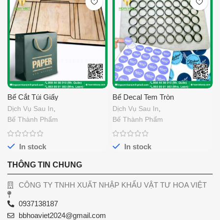
Bế Cắt Túi Giấy
Bế Decal Tem Tròn
Dịch Vụ Sau In
,
Dịch Vụ Sau In
,
Bế Thành Phẩm
Bế Thành Phẩm
In stock
In stock
THÔNG TIN CHUNG
CÔNG TY TNHH XUẤT NHẬP KHẨU VẬT TƯ HOA VIỆT
0937138187
bbhoaviet2024@gmail.com