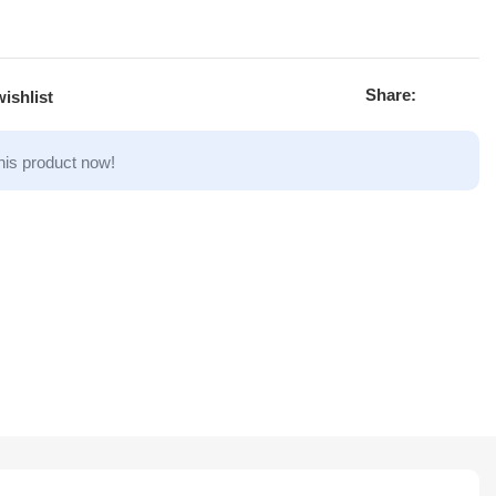
Share:
ishlist
his product now!