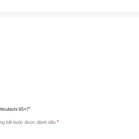
itsubishi 65×7”
ng bắt buộc được đánh dấu
*