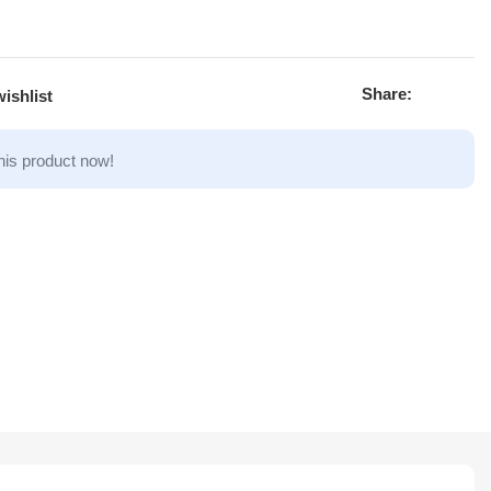
Share:
ishlist
his product now!