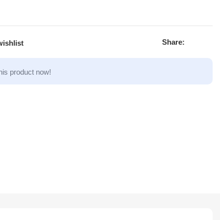
Share:
ishlist
his product now!