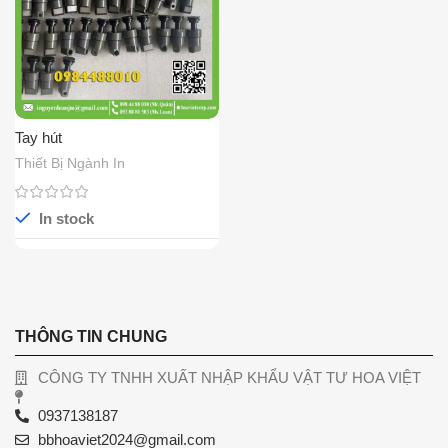
Tay hút
Thiết Bị Ngành In
In stock
THÔNG TIN CHUNG
CÔNG TY TNHH XUẤT NHẬP KHẨU VẬT TƯ HOA VIỆT
0937138187
bbhoaviet2024@gmail.com