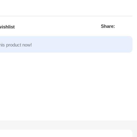
Share:
ishlist
his product now!