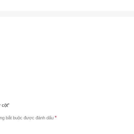
 cột”
ng bắt buộc được đánh dấu
*