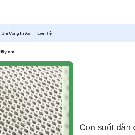
 Gia Công In Ấn
Liên Hệ
dây cột
Con suốt dẫn 