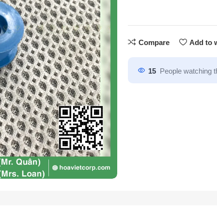
Compare
Add to w
15
People watching t