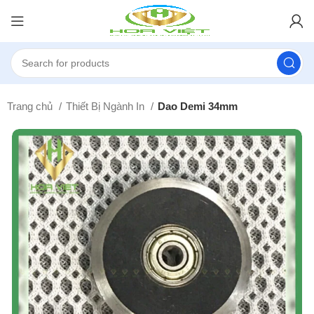
Trang chủ
Thiết Bị Ngành In
Dao Demi 34mm