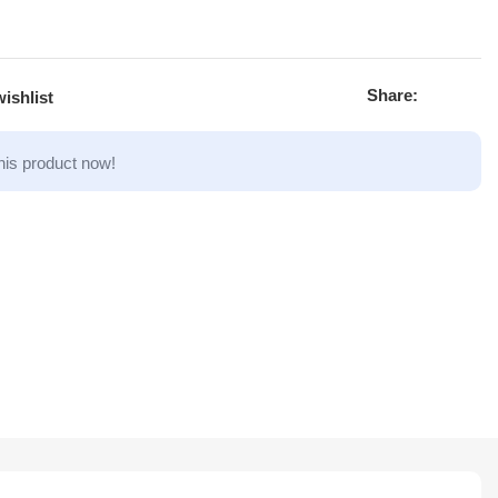
Share:
ishlist
his product now!