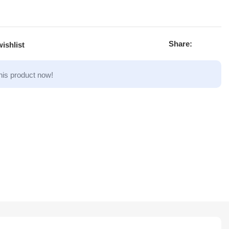
Share:
ishlist
his product now!