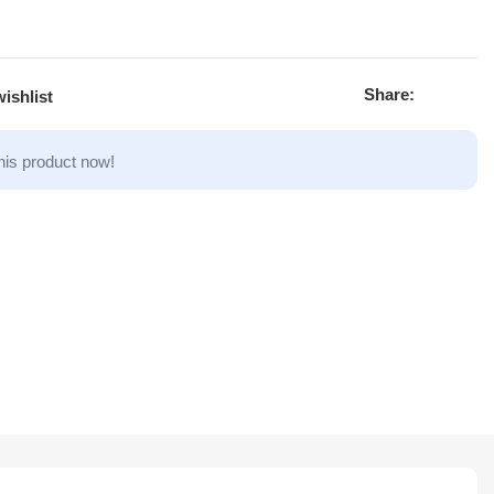
Share:
ishlist
his product now!