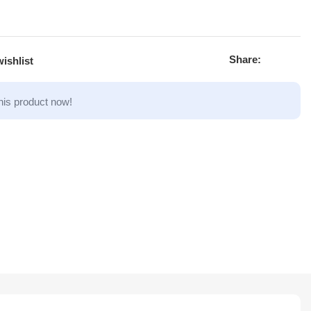
Share:
ishlist
his product now!