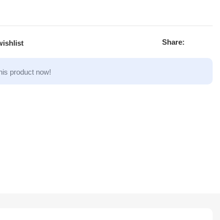
Share:
ishlist
his product now!