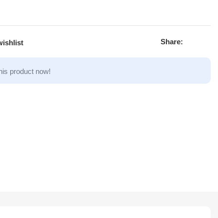
Share:
ishlist
his product now!