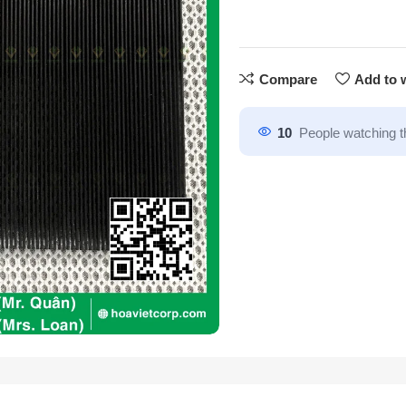
Compare
Add to w
10
People watching t