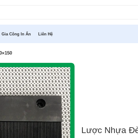
 Gia Công In Ấn
Liên Hệ
0×150
Lược Nhựa Đè