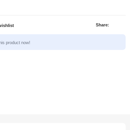
Share:
ishlist
his product now!