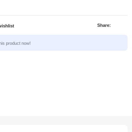
Share:
ishlist
his product now!