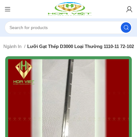
Bị Ngành In
Lưỡi Gạt Thép D3000 Loại Thường 1110-11 72-102