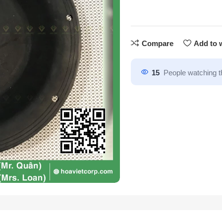
Compare
Add to w
15
People watching t