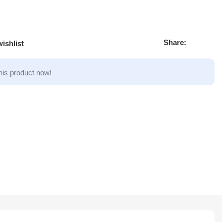
Share:
ishlist
his product now!