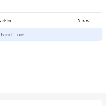
Share:
ishlist
his product now!