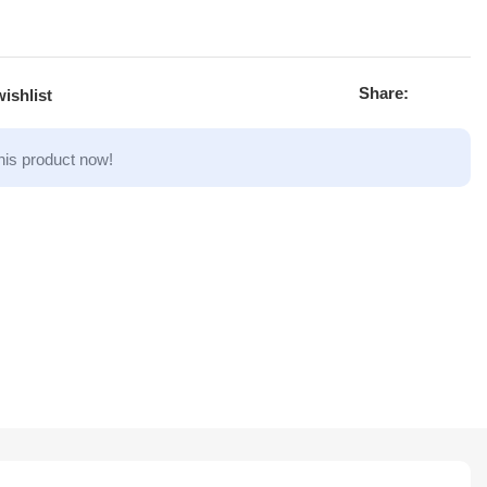
Share:
ishlist
his product now!