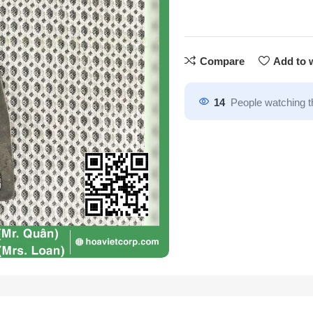
Compare
Add to w
14
People watching t