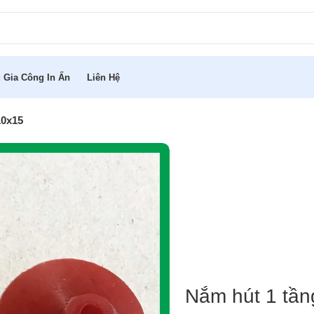
 Gia Công In Ấn
Liên Hệ
10x15
Nắm hút 1 tần