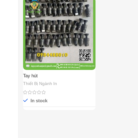
Tay hút
Thiết Bị Ngành In
In stock