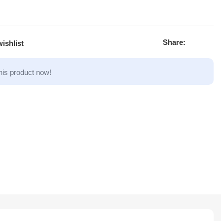
Share:
ishlist
his product now!