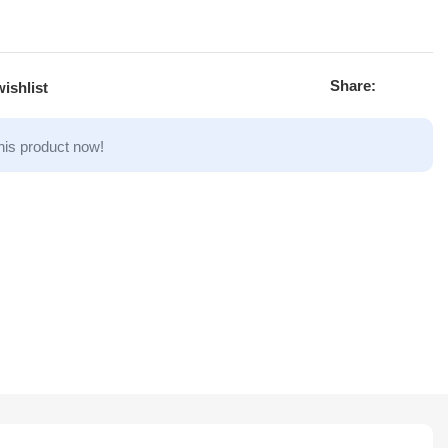
Share:
ishlist
his product now!