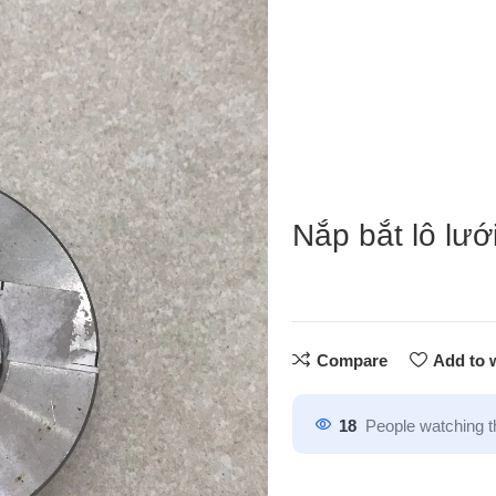
Nắp bắt lô lư
Compare
Add to w
18
People watching t