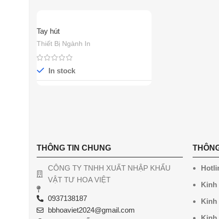
Tay hút
Thiết Bị Ngành In
In stock
THÔNG TIN CHUNG
THÔNG
CÔNG TY TNHH XUẤT NHẬP KHẨU
Hotli
VẬT TƯ HOA VIỆT
Kinh
0937138187
Kinh
bbhoaviet2024@gmail.com
Kinh