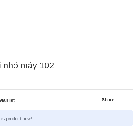
ới nhỏ máy 102
Share:
ishlist
his product now!