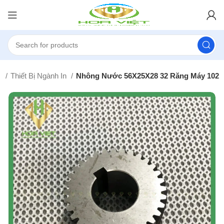
ủ
Thiết Bị Ngành In
Nhông Nước 56X25X28 32 Răng Máy 102