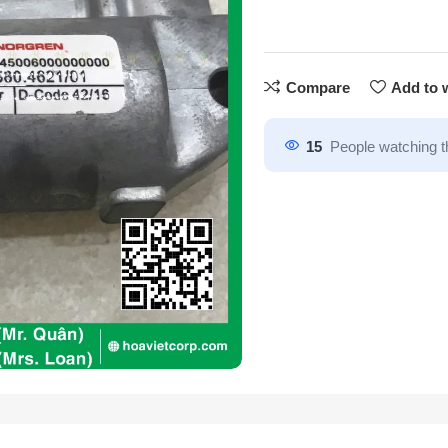
Compare
Add to w
15
People watching t