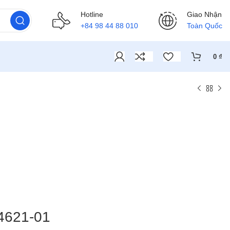
Hotline
Giao Nhận
+84 98 44 88 010
Toàn Quốc
0
₫
.4621-01