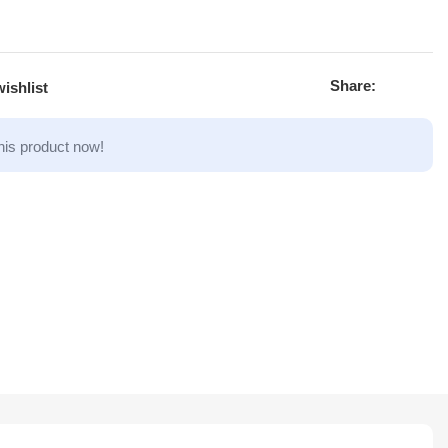
Share:
ishlist
his product now!