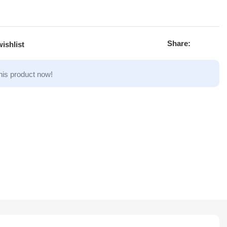
Share:
ishlist
his product now!