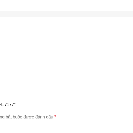
FL 7177”
ng bắt buộc được đánh dấu
*