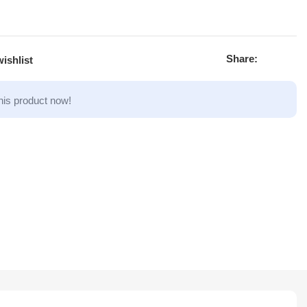
Share:
ishlist
his product now!