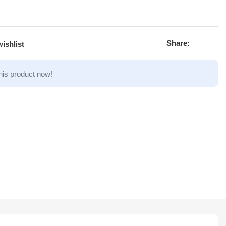
Share:
ishlist
his product now!