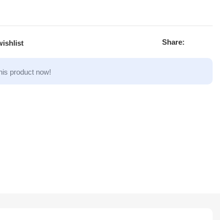
Share:
ishlist
his product now!