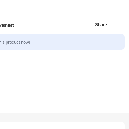
Share:
ishlist
his product now!