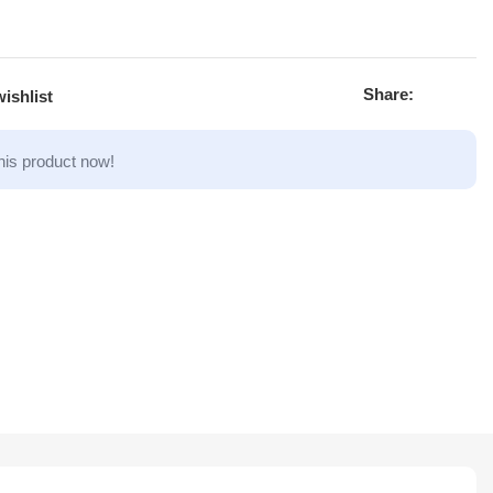
Share:
ishlist
his product now!