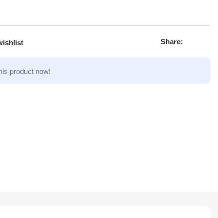
Share:
ishlist
his product now!