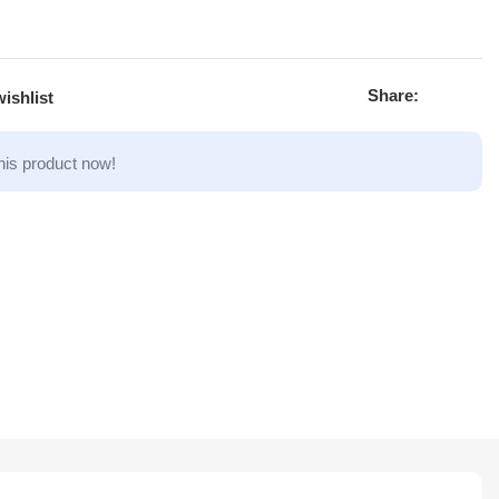
Share:
ishlist
his product now!