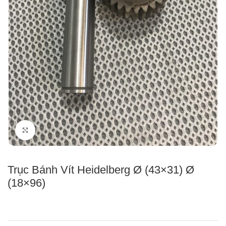
Click to enlarge
Trục Bánh Vít Heidelberg Ø (43×31) Ø
(18×96)