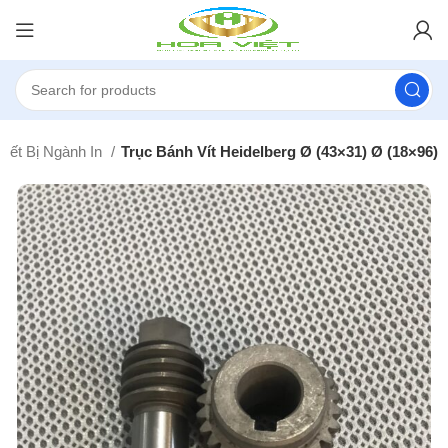
hiết Bị Ngành In
Trục Bánh Vít Heidelberg Ø (43×31) Ø (18×96)