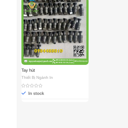
Tay hút
Thiết Bị Ngành In
In stock