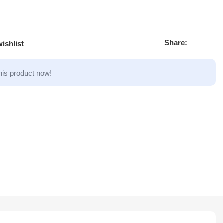
Share:
ishlist
his product now!