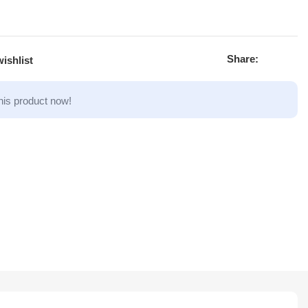
Share:
ishlist
his product now!