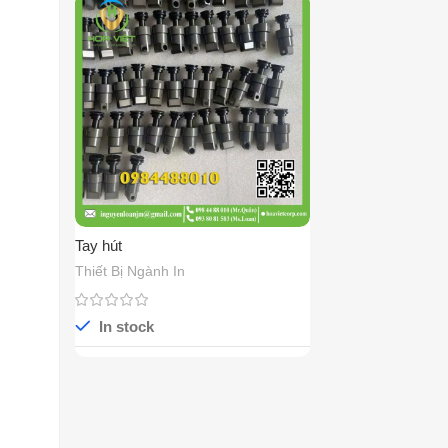
Tay hút
Thiết Bị Ngành In
In stock