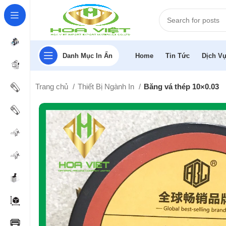
Danh Mục In Ấn
Home
Tin Tức
Dịch Vụ
Trang chủ
Thiết Bị Ngành In
Băng vá thép 10×0.03