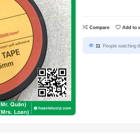
Compare
Add to w
11
People watching t