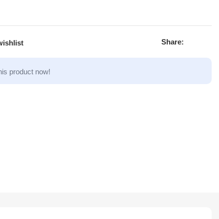
Share:
ishlist
his product now!