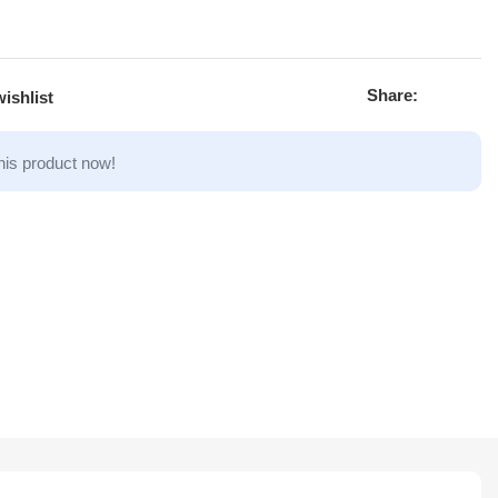
Share:
ishlist
his product now!