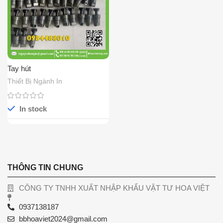
Tay hút
Thiết Bị Ngành In
In stock
THÔNG TIN CHUNG
CÔNG TY TNHH XUẤT NHẬP KHẨU VẬT TƯ HOA VIỆT
0937138187
bbhoaviet2024@gmail.com