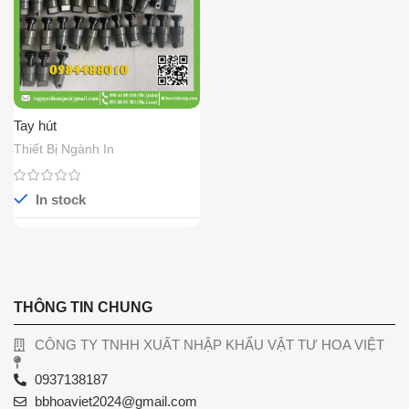
Tay hút
Thiết Bị Ngành In
In stock
THÔNG TIN CHUNG
CÔNG TY TNHH XUẤT NHẬP KHẨU VẬT TƯ HOA VIỆT
0937138187
bbhoaviet2024@gmail.com