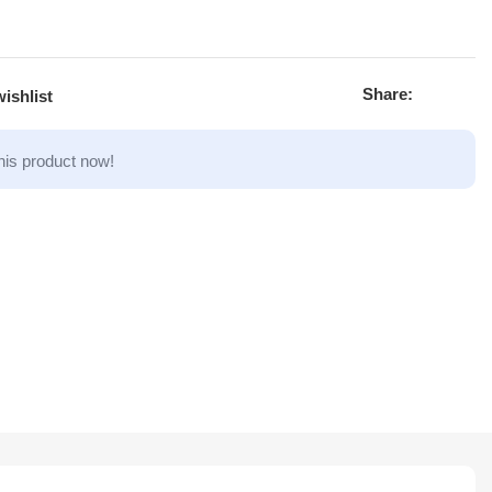
Share:
ishlist
his product now!