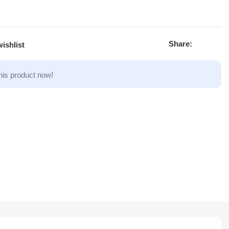
Share:
ishlist
his product now!