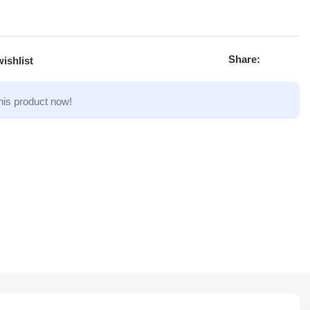
Share:
ishlist
his product now!