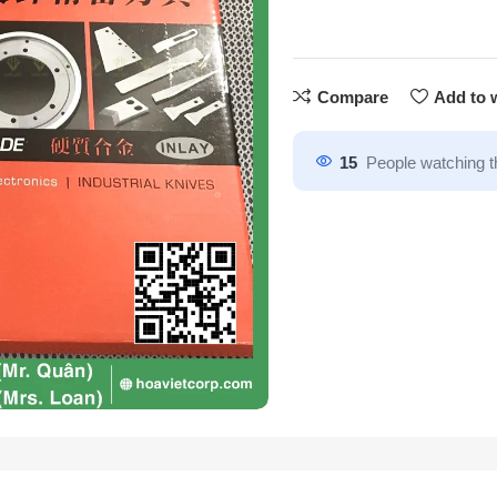
Compare
Add to w
15
People watching t