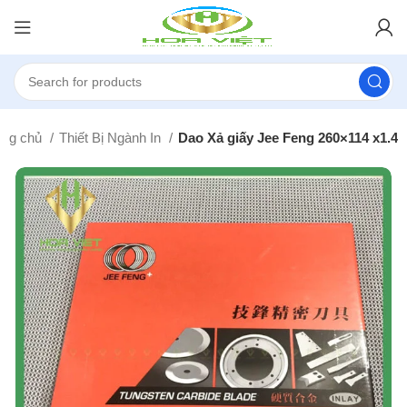
ang chủ
Thiết Bị Ngành In
Dao Xả giấy Jee Feng 260×114 x1.4