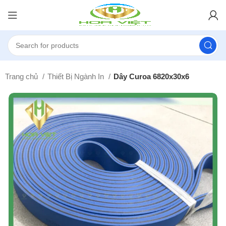
Trang chủ
Thiết Bị Ngành In
Dây Curoa 6820x30x6