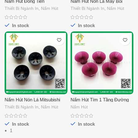
Nấm Hút Đồng Tiền
Nấm Hút Nón Lá Máy Bồi
45x13x2x1
Thiết Bị Ngành In
,
Nấm Hút
Thiết Bị Ngành In
,
Nấm Hút
In stock
In stock
Nấm Hút Nón Lá Mitsubishi
Nấm Hút Tím 1 Tầng Đường
Kính 25
Thiết Bị Ngành In
,
Nấm Hút
Nấm Hút
In stock
In stock
1