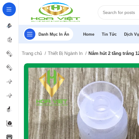
Danh Mục In Ấn
Home
Tin Tức
Dịch Vụ
Trang chủ
Thiết Bị Ngành In
Nắm hút 2 tầng trắng 1