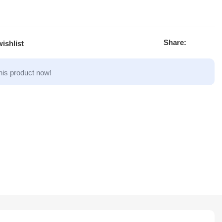
Share:
ishlist
his product now!