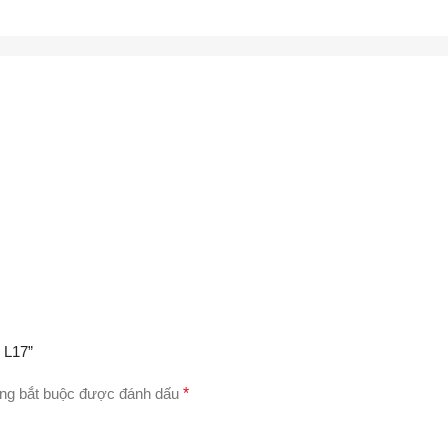
 L17”
ng bắt buộc được đánh dấu
*