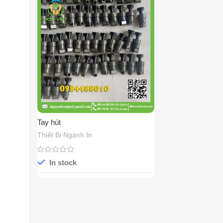
Tay hút
Thiết Bị Ngành In
In stock