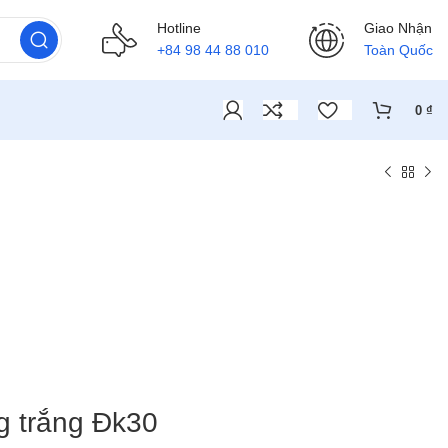
Hotline
Giao Nhận
+84 98 44 88 010
Toàn Quốc
0
₫
g trắng Đk30