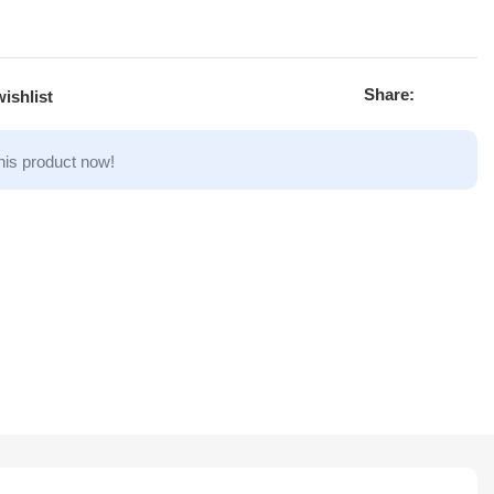
Share:
ishlist
his product now!