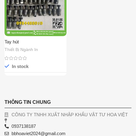
Tay hút
Thiết Bị Ngành In
In stock
THÔNG TIN CHUNG
CÔNG TY TNHH XUẤT NHẬP KHẨU VẬT TƯ HOA VIỆT
0937138187
bbhoaviet2024@gmail.com